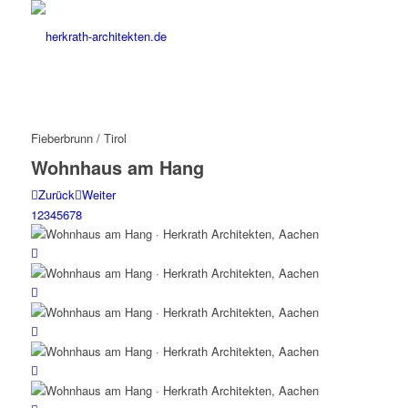
Fieberbrunn / Tirol
Wohnhaus am Hang
Zurück
Weiter
1
2
3
4
5
6
7
8